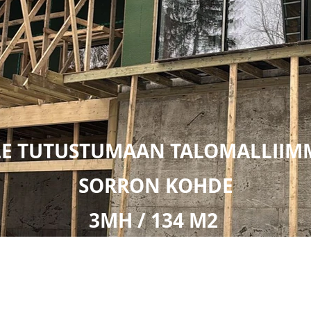
E TUTUSTUMAAN TALOMALLIIMM
SORRON KOHDE
3MH / 134 M2
ASENTAJANKUJA 6, 20780
, KAARINA