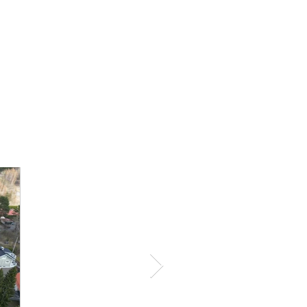
k + vh +