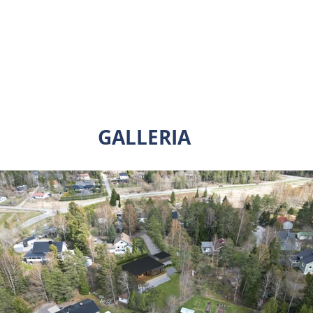
k + 2kph + s + khh + 2wc + var / tekn tila 30m2 + a
(takaterassi 40m2)
VALMISTUMISVUOSI 2026
GALLERIA